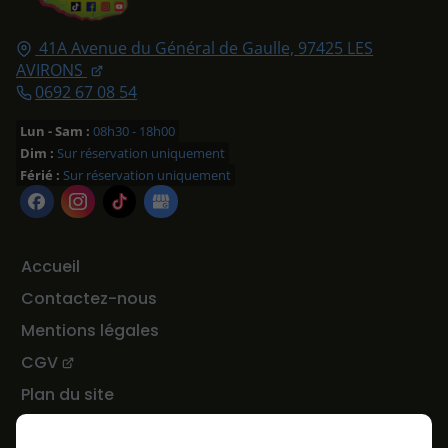
41A Avenue du Général de Gaulle,
97425
LES
AVIRONS
0692 67 08 54
Lun - Sam :
08h30 - 18h00
Dim :
Sur réservation uniquement
Férié :
Sur réservation uniquement
Accueil
Contactez-nous
Mentions légales
CGV
Plan du site