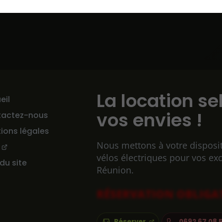
La location se
eil
vos envies !
tactez-nous
ions légales
Nous mettons à votre disposi
vélos électriques pour vos ex
 du site
Réunion.
RÉSERVATION OBLIGA
Réserver
0692 67 08 