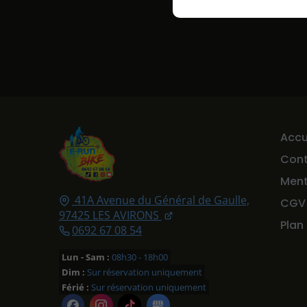
Accu
Con
Ment
41A Avenue du Général de Gaulle,
CGV
97425
LES AVIRONS
Plan
0692 67 08 54
Lun - Sam :
08h30 - 18h00
Dim :
Sur réservation uniquement
Férié :
Sur réservation uniquement