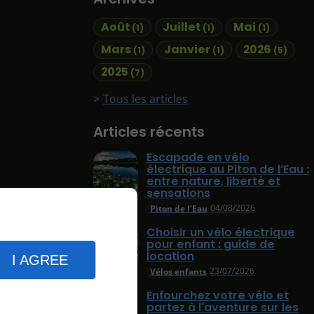
Août
Juillet
Mai
(1)
(1)
(1)
Mars
Janvier
2026
(1)
(1)
(5)
2025
(7)
Tous les articles
Articles récents
Escapade en vélo
électrique au Piton de l’Eau :
entre nature, liberté et
sensations
04/08/2026
Piton de l'Eau
Choisir un vélo électrique
pour enfant : guide de
location
I AGREE
23/07/2026
Vélos enfants
Enfourchez votre vélo et
partez à l'aventure sur les