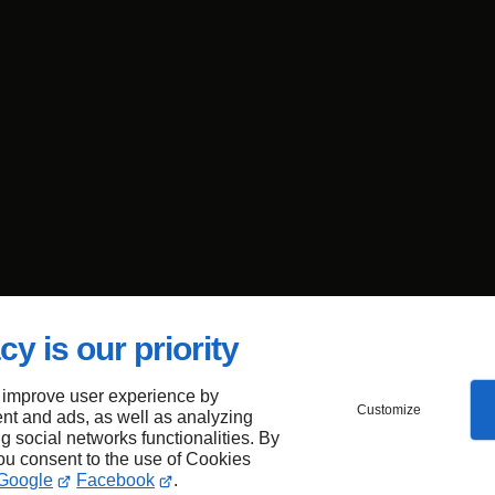
cy is our priority
 improve user experience by
Customize
nt and ads, as well as analyzing
ng social networks functionalities. By
you consent to the use of Cookies
Google
Facebook
.