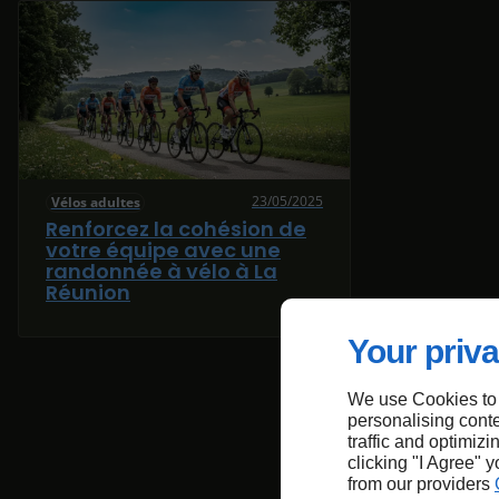
23/05/2025
Vélos adultes
Renforcez la cohésion de
votre équipe avec une
randonnée à vélo à La
Réunion
Your priva
We use Cookies to
personalising conte
traffic and optimizi
clicking "I Agree" 
from our providers