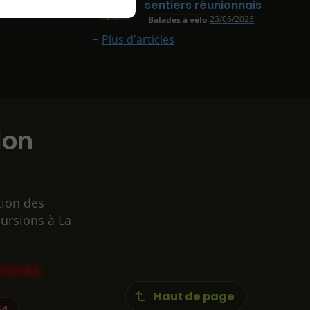
sentiers réunionnais
23/05/2026
Balades à vélo
Plus d'articles
lon
tion des
cursions à La
TOIRE
Haut de page
54